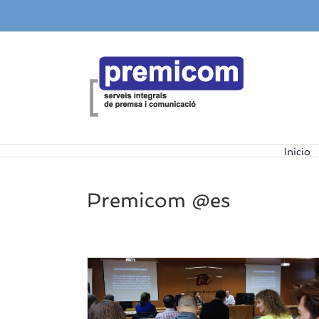
Saltar
al
contenido
Inicio
Premicom @es