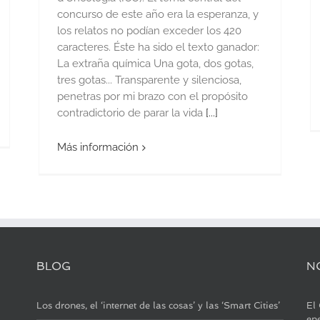
concurso de este año era la esperanza, y
los relatos no podían exceder los 420
caracteres. Éste ha sido el texto ganador:
La extraña química Una gota, dos gotas,
tres gotas... Transparente y silenciosa,
penetras por mi brazo con el propósito
contradictorio de parar la vida
[...]
Más información
BLOG
N
Los drones, el ‘internet de las cosas’ y las ‘Smart Cities’
El 
en