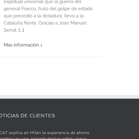
espiritual universal que la guerra del
general Franco, fruto del golpe de estado
que precedió a la dictadura, llevó a la
Cataluña Norte. Gracias a Joan Manuel
Serrat,
[...]
Más información
OTICIAS DE CLIENTES
CAT explica en Milán la experiencia de ahorro
ergético en una Jornada técnica sobre «Agua