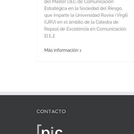
del Master DEC de Comunicación
Estratégica en la Sociedad del Riesgo,
que imparte la Universidad Rovira i Virgili
(URV) en el ámbito de la Cátedra de
Repsol de Excelencia en Comunicación.
El
[...]
Más información
CONTACTO