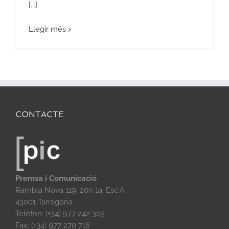
[...]
Llegir més
CONTACTE
Premsa i Comunicació
Rambla Nova 119, 20n 1a, Esc.A
43001 Tarragona
Telèfon: (+34) 977 242 303
Fax: (+34) 977 270 716