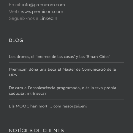
Email:
info@premicom.com
Web:
www.premicom.com
Segueix-nos a
LinkedIn
BLOG
Los drones, el ‘internet de las cosas’ y las ‘Smart Cities’
Premicom dóna una beca al Màster de Comunicació de la
URV
De cara a l’obsolescència programada, o és la teva pròpia
caducitat intrínseca?
Els MOOC han mort … com ressorgeixen?
NOTÍCIES DE CLIENTS