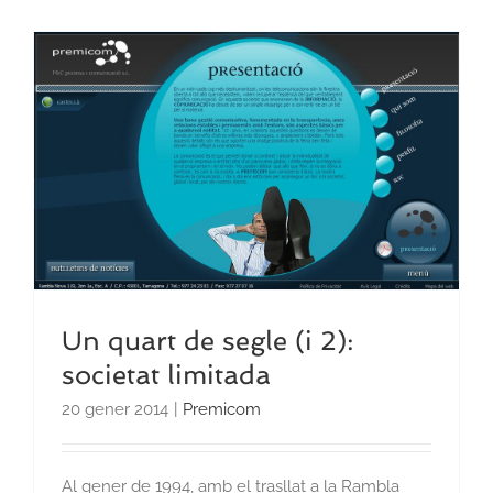
Un quart de segle (i 2):
societat limitada
20 gener 2014
|
Premicom
Al gener de 1994, amb el trasllat a la Rambla