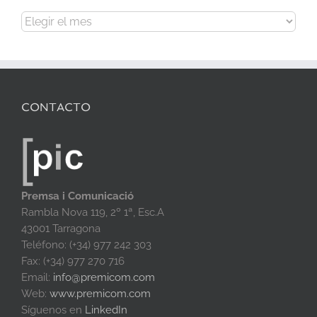
Archivos
CONTACTO
Premsa i Comunicació
Rambla Nova 119, 2º 1ª, Esc.A
43001 Tarragona
Teléfono: (+34) 977 242 303
Fax: (+34) 977 270 716
Email:
info@premicom.com
Web:
www.premicom.com
Síguenos en
LinkedIn