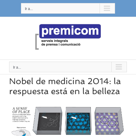
Saltar
Ir a...
al
contenido
Ir a...
Nobel de medicina 2014: la
respuesta está en la belleza
Ver
imagen
más
grande