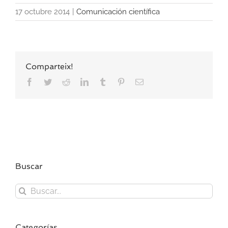
17 octubre 2014
|
Comunicación científica
Comparteix!
Facebook
Twitter
Reddit
LinkedIn
Tumblr
Pinterest
Correo
electrónico
Buscar
Buscar:
Categorías