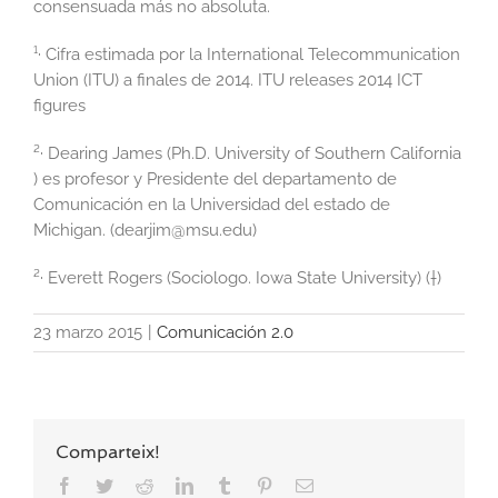
consensuada más no absoluta.
¹· Cifra estimada por la International Telecommunication
Union (ITU) a finales de 2014. ITU releases 2014 ICT
figures
²· Dearing James (Ph.D. University of Southern California
) es profesor y Presidente del departamento de
Comunicación en la Universidad del estado de
Michigan. (
dearjim@msu.edu
)
²· Everett Rogers (Sociologo. Iowa State University) (†)
23 marzo 2015
|
Comunicación 2.0
Comparteix!
Facebook
Twitter
Reddit
LinkedIn
Tumblr
Pinterest
Correo