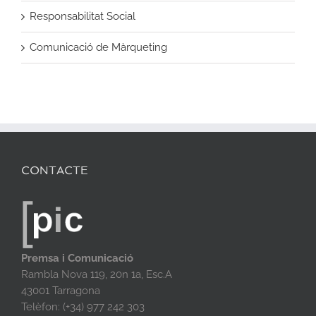
Responsabilitat Social
Comunicació de Màrqueting
CONTACTE
Premsa i Comunicació
Rambla Nova 119, 20n 1a, Esc.A
43001 Tarragona
Telèfon: (+34) 977 242 303