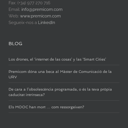
Fax: (+34) 977 270 716
Email:
info@premicom.com
Web:
www.premicom.com
Segueix-nos a
LinkedIn
BLOG
Los drones, el ‘internet de las cosas’ y las ‘Smart Cities’
Premicom dóna una beca al Màster de Comunicació de la
URV
De cara a l’obsolescència programada, o és la teva pròpia
caducitat intrínseca?
Els MOOC han mort … com ressorgeixen?