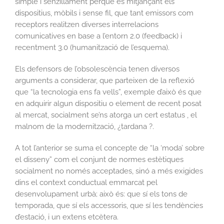
simple i senzillament perquè és mitjançant els
dispositius, mòbils i sense fil, que tant emissors com
receptors realitzen diverses interrelacions
comunicatives en base a l’entorn 2.0 (feedback) i
recentment 3.0 (humanització de l’esquema).
Els defensors de l’obsolescència tenen diversos
arguments a considerar, que parteixen de la reflexió
que “la tecnologia ens fa vells”, exemple d’això és que
en adquirir algun dispositiu o element de recent posat
al mercat, socialment se’ns atorga un cert estatus , el
malnom de la modernització, ¿tardana ?.
A tot l’anterior se suma el concepte de “la ‘moda’ sobre
el disseny” com el conjunt de normes estètiques
socialment no només acceptades, sinó a més exigides
dins el context conductual emmarcat pel
desenvolupament urbà; això és: que sí els tons de
temporada, que sí els accessoris, que sí les tendències
d’estació, i un extens etcètera.