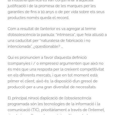
la indústria química es van conjuminar a aquesta
justificació i de la promesa de les marques per les
garanties de fins a 10 anys o de per vida sobre els seus
productes només queda el record.
Com a resultat de l’anterior es va agregar al terme
d’obsolescència la paraula: “intrínseca”, que feia al·lusió a
una caducitat per “naturalesa de fabricació i no
intencionada”, ¿qüestionable? …
Qui es pronuncien a favor d’aquesta definició
(companyies i / o empreses) argumenten que això no
és més que una resposta per la creixent competitivitat
en els diferents mercats, i que en tot moment està
primer el client, això és: la disposició d’un gresol de
producció per a una gran diversitat de necessitats.
El principal nínxol d’aplicació de l’obsolescència
programada són les tecnologies de la informació i la
comunicació (TIC), prioritàriament a través de l’Internet,