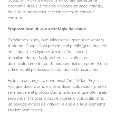
població … No tant a accions en contra del sistema
econòmic, sinó a la reflexió d’elecció de cada individu,
de la seva pròpia caducitat intrínseca en relació al
consum.
Proposta resolutiva o estratègia de venda
Fa gairebé un any, la multinacional i gegant de l’entorn
d’Internet Google® va presentar al públic (3) un projecte
en el qual investigadors al seu càrrec han estat
treballant des de fa algun temps al voltant del
desenvolupament d’un dispositiu mòbil que promet una
vida més útil per la seva estructura de funcionament.
Es tracta del projecte denominat “Ara” (vídeo Project
Ara) que d’acord amb els seus desenvolupadors, pretén
ser més que el prototip d’un smartphone, que oferirà als
seus usuaris la possibilitat de posseir un dispositiu amb
un període extens de vida útil ja que els seus elements
són intercanviables.