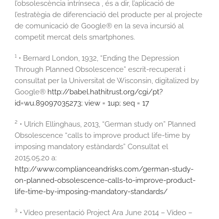
l’obsolescència intrínseca , és a dir, l’aplicació de
l’estratègia de diferenciació del producte per al projecte
de comunicació de Google® en la seva incursió al
competit mercat dels smartphones.
¹ • Bernard London, 1932, “Ending the Depression
Through Planned Obsolescence” escrit-recuperat i
consultat per la Universitat de Wisconsin, digitalized by
Google®
http://babel.hathitrust.org/cgi/pt?
id=wu.89097035273; view = 1up; seq = 17
² • Ulrich Ellinghaus, 2013, “German study on” Planned
Obsolescence “calls to improve product life-time by
imposing mandatory estàndards” Consultat el
2015.05.20 a:
http://www.complianceandrisks.com/german-study-
on-planned-obsolescence-calls-to-improve-product-
life-time-by-imposing-mandatory-standards/
³ • Vídeo presentació Project Ara June 2014 – Vídeo –