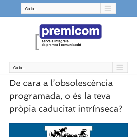
Skip
Go to...
to
content
Go to...
De cara a l’obsolescència
programada, o és la teva
pròpia caducitat intrínseca?
View
Larger