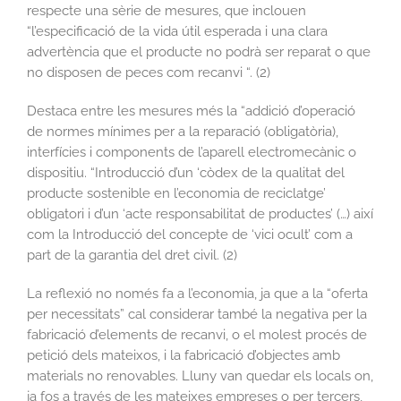
respecte una sèrie de mesures, que inclouen
“l’especificació de la vida útil esperada i una clara
advertència que el producte no podrà ser reparat o que
no disposen de peces com recanvi “. (2)
Destaca entre les mesures més la “addició d’operació
de normes mínimes per a la reparació (obligatòria),
interfícies i components de l’aparell electromecànic o
dispositiu. “Introducció d’un ‘còdex de la qualitat del
producte sostenible en l’economia de reciclatge’
obligatori i d’un ‘acte responsabilitat de productes’ (…) així
com la Introducció del concepte de ‘vici ocult’ com a
part de la garantia del dret civil. (2)
La reflexió no només fa a l’economia, ja que a la “oferta
per necessitats” cal considerar també la negativa per la
fabricació d’elements de recanvi, o el molest procés de
petició dels mateixos, i la fabricació d’objectes amb
materials no renovables. Lluny van quedar els locals on,
ja fos a través de les mateixes empreses o per tercers,