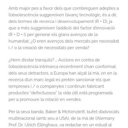
Amb major pes a favor dels que combreguen adeptes a
l’obsolescència suggereixen l’avanç tecnològic, és a dir,
dels termes de recerca i desenvolupament (R + D), ja
que a més suggereixen l’addició del factor d’innovació
(R + D + I) per generar els grans avenços de la
humanitat; ¿O eren avenços dels mercats per necessitat
i / o la creació de necessitats per venda?
¿Hem d’estar tranquils? … Accions en contra de
l’obsolescència intrínseca recentment s’han conformat,
dels seus detractors, a Europa han alçat la mà, on en la
recerca d’un marc legal es pretén sancionar els que
(empreses i / o companyies ) continuïn fabricant
productes “defectuosos” la vida útil està programada
per a promoure la rotació en vendes.
Per la seva banda, Baker & McKenzie®, bufet d’advocats
multinacional (amb seu a USA), de la mà de l’Alemany
Prof. Dr. Ulrich Ellinghaus, va redactar en un estudi al