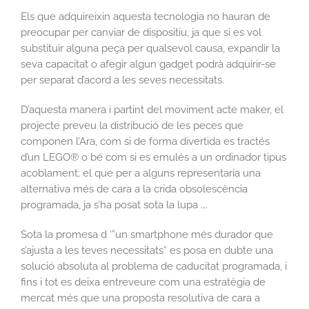
Els que adquireixin aquesta tecnologia no hauran de
preocupar per canviar de dispositiu, ja que si es vol
substituir alguna peça per qualsevol causa, expandir la
seva capacitat o afegir algun gadget podrà adquirir-se
per separat d’acord a les seves necessitats.
D’aquesta manera i partint del moviment acte maker, el
projecte preveu la distribució de les peces que
componen l’Ara, com si de forma divertida es tractés
d’un LEGO® o bé com si es emulés a un ordinador tipus
acoblament; el que per a alguns representaria una
alternativa més de cara a la crida obsolescència
programada, ja s’ha posat sota la lupa ….
Sota la promesa d ‘”un smartphone més durador que
s’ajusta a les teves necessitats” es posa en dubte una
solució absoluta al problema de caducitat programada, i
fins i tot es deixa entreveure com una estratègia de
mercat més que una proposta resolutiva de cara a