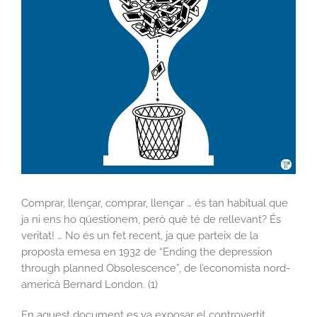
Image
Comprar, llençar, comprar, llençar … és tan habitual que
ja ni ens ho qüestionem, però què té de rellevant? És
veritat! … No és un fet recent, ja que parteix de la
proposta emesa en 1932 de “Ending the depression
through planned Obsolescence”, de l’economista nord-
americà Bernard London. (1)
En aquest document es va exposar el controvertit