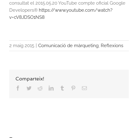
consultat el 2015.05.20 YouTube compte oficial Google
Developers®
https://www.youtube.com/watch?
v=cV8JDSO1NS8
2 maig 2015
|
Comunicació de màrqueting
,
Reflexions
Comparteix!
Facebook
Twitter
Reddit
LinkedIn
Tumblr
Pinterest
Email