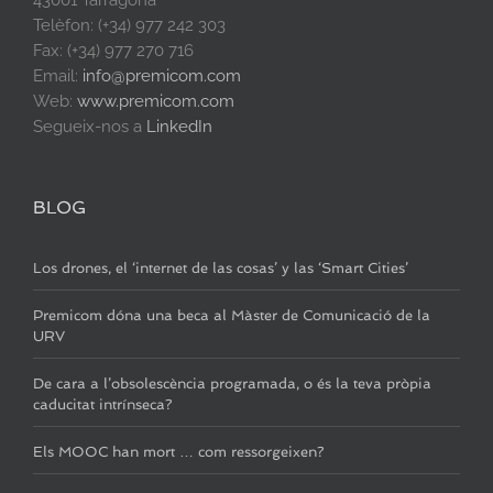
Telèfon: (+34) 977 242 303
Fax: (+34) 977 270 716
Email:
info@premicom.com
Web:
www.premicom.com
Segueix-nos a
LinkedIn
BLOG
Los drones, el ‘internet de las cosas’ y las ‘Smart Cities’
Premicom dóna una beca al Màster de Comunicació de la
URV
De cara a l’obsolescència programada, o és la teva pròpia
caducitat intrínseca?
Els MOOC han mort … com ressorgeixen?