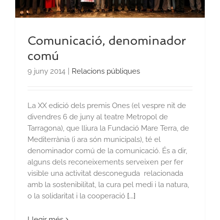
Comunicació, denominador
comú
9 juny 2014
|
Relacions públiques
La XX edició dels premis Ones (el vespre nit de
divendres 6 de juny al teatre Metropol de
Tarragona), que lliura la Fundació Mare Terra, de
Mediterrània (i ara són municipals), té el
denominador comú de la comunicació. És a dir,
alguns dels reconeixements serveixen per fer
visible una activitat desconeguda relacionada
amb la sostenibilitat, la cura pel medi i la natura,
o la solidaritat i la cooperació
[...]
Llegir més