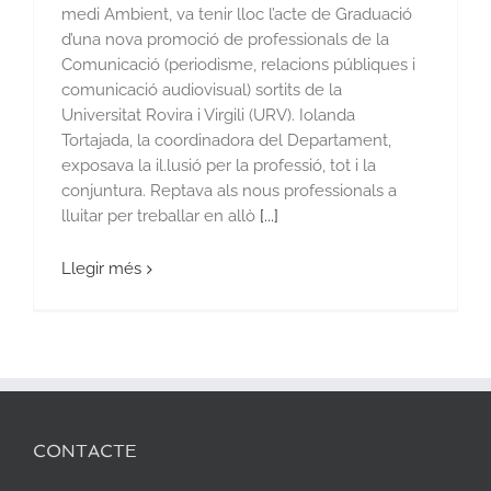
medi Ambient, va tenir lloc l’acte de Graduació
d’una nova promoció de professionals de la
Comunicació (periodisme, relacions públiques i
comunicació audiovisual) sortits de la
Universitat Rovira i Virgili (URV). Iolanda
Tortajada, la coordinadora del Departament,
exposava la il.lusió per la professió, tot i la
conjuntura. Reptava als nous professionals a
lluitar per treballar en allò
[...]
Llegir més
CONTACTE