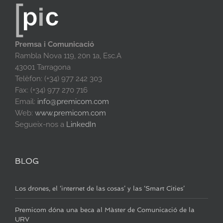
Premsa i Comunicació
Rambla Nova 119, 20n 1a, Esc.A
43001 Tarragona
Telèfon: (+34) 977 242 303
Fax: (+34) 977 270 716
Email:
info@premicom.com
Web:
www.premicom.com
Segueix-nos a
LinkedIn
BLOG
Los drones, el ‘internet de las cosas’ y las ‘Smart Cities’
Premicom dóna una beca al Màster de Comunicació de la
URV