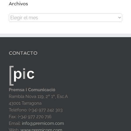
Archivos
Archivos
CONTACTO
Premsa i Comunicació
Rambla Nova 119, 2º 1ª, Esc.A
43001 Tarragona
Teléfono: (+34) 977 242 303
Fax: (+34) 977 270 716
Email:
info@premicom.com
Web:
www.premicom.com