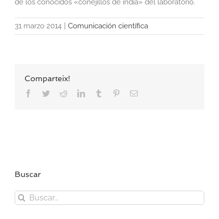
de los conocidos «conejillos de india» del laboratorio.
31 marzo 2014
|
Comunicación científica
Comparteix!
Facebook
Twitter
Reddit
LinkedIn
Tumblr
Pinterest
Correo
electrónico
Buscar
Buscar: