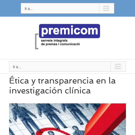
Saltar
Ir a...
al
contenido
Ir a...
Ética y transparencia en la
investigación clínica
Ver
imagen
más
grande