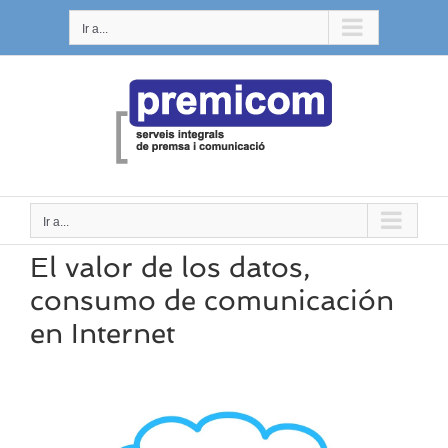
Saltar
Ir a...
al
contenido
Ir a...
El valor de los datos,
consumo de comunicación
en Internet
Ver
imagen
más