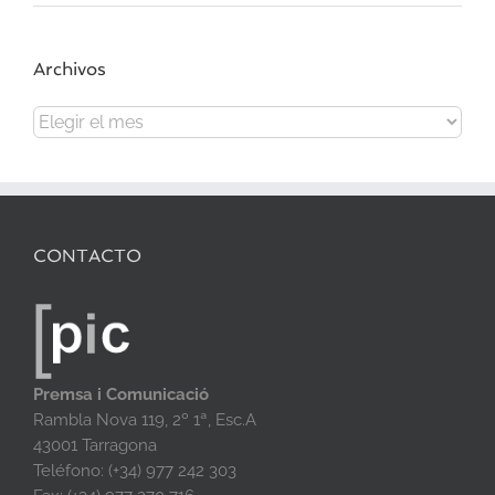
Archivos
Archivos
CONTACTO
Premsa i Comunicació
Rambla Nova 119, 2º 1ª, Esc.A
43001 Tarragona
Teléfono: (+34) 977 242 303