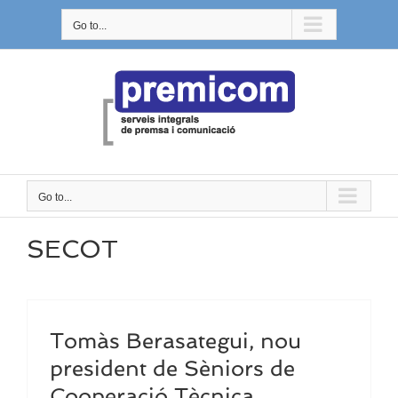
Skip
Go to...
to
content
Go to...
SECOT
Tomàs Berasategui, nou
president de Sèniors de
Cooperació Tècnica