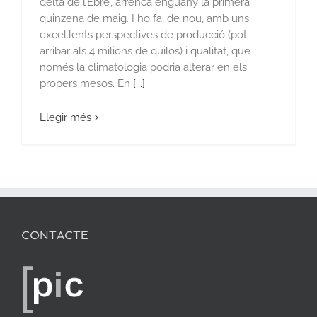
delta de l’Ebre’, arrenca enguany la primera
quinzena de maig. I ho fa, de nou, amb uns
excel.lents perspectives de producció (pot
arribar als 4 milions de quilos) i qualitat, que
només la climatologia podria alterar en els
propers mesos. En
[...]
Llegir més
CONTACTE