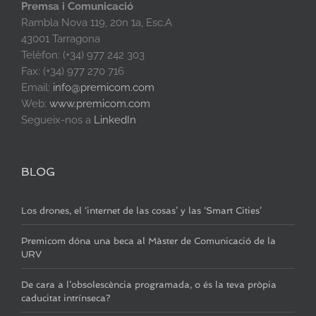
Premsa i Comunicació
Rambla Nova 119, 20n 1a, Esc.A
43001 Tarragona
Telèfon: (+34) 977 242 303
Fax: (+34) 977 270 716
Email:
info@premicom.com
Web:
www.premicom.com
Segueix-nos a
LinkedIn
BLOG
Los drones, el ‘internet de las cosas’ y las ‘Smart Cities’
Premicom dóna una beca al Màster de Comunicació de la
URV
De cara a l’obsolescència programada, o és la teva pròpia
caducitat intrínseca?