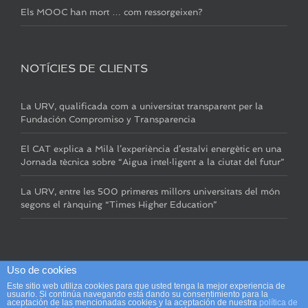
Els MOOC han mort … com ressorgeixen?
NOTÍCIES DE CLIENTS
La URV, qualificada com a universitat transparent per la
Fundación Compromiso y Transparencia
El CAT explica a Milà l’experiència d’estalvi energètic en una
Jornada tècnica sobre “Aigua intel·ligent a la ciutat del futur”
La URV, entre les 500 primeres millors universitats del món
segons el rànquing “Times Higher Education”
Uso de cookies
Este sitio web utiliza cookies para que usted tenga la mejor experiencia de
usuario. Si continúa navegando está dando su consentimiento para la
Copyright 2016 Premsa i Comunicació S.L | Un projecte
aceptación de las mencionadas cookies y la aceptación de nuestra
política de