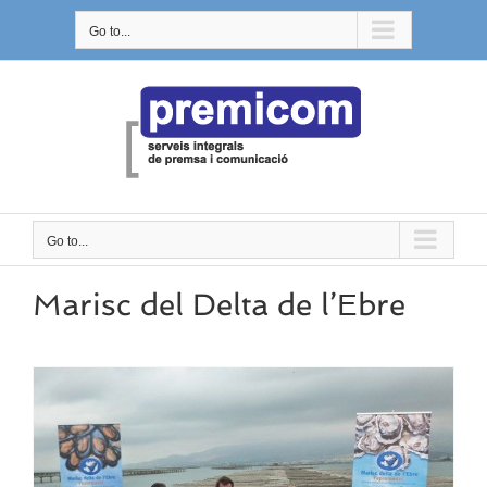
Skip
Go to...
to
content
Go to...
Marisc del Delta de l’Ebre